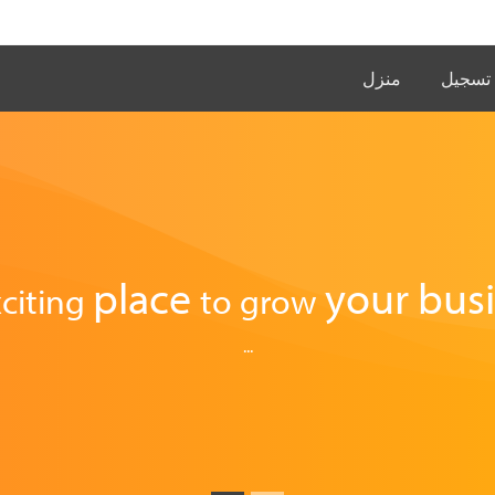
تسجيل
منزل
place
your busi
citing
to
grow
...