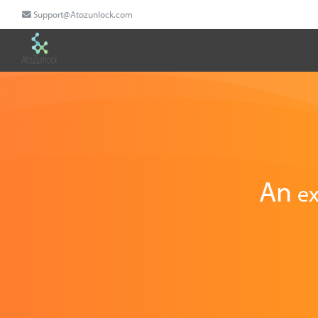
Support@Atozunlock.com
An
ex